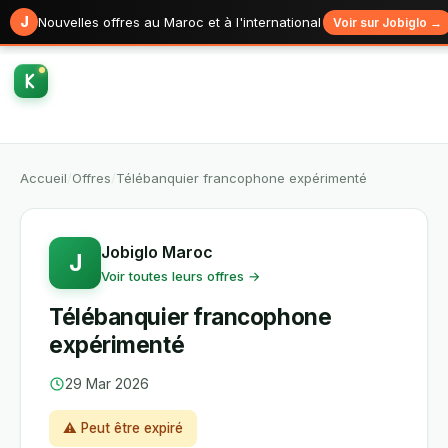
J
Nouvelles offres au Maroc et à l'international
Voir sur Jobiglo →
Accueil
/
Offres
/
Télébanquier francophone expérimenté
Jobiglo Maroc
J
Voir toutes leurs offres →
Télébanquier francophone
expérimenté
29 Mar 2026
⚠ Peut être expiré