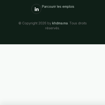
Parcourir les emplois
© Copyright 2026 by
khdma.ma
. Tous droits
réservés.