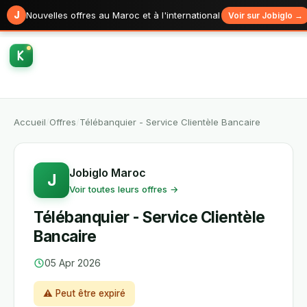
J
Nouvelles offres au Maroc et à l'international
Voir sur Jobiglo →
Accueil
/
Offres
/
Télébanquier - Service Clientèle Bancaire
Jobiglo Maroc
J
Voir toutes leurs offres →
Télébanquier - Service Clientèle
Bancaire
05 Apr 2026
⚠ Peut être expiré