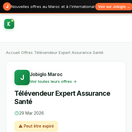
J
Nouvelles offres au Maroc et à l'international
Voir sur Jobiglo →
Accueil
/
Offres
/
Télévendeur Expert Assurance Santé
Jobiglo Maroc
J
Voir toutes leurs offres →
Télévendeur Expert Assurance
Santé
29 Mar 2026
⚠ Peut être expiré