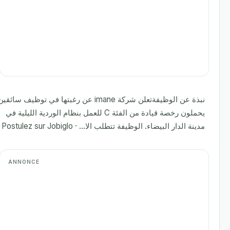
نبذة عن الوظيفةتعلن شركة imane عن رغبتها في توظيف سائقين
يحملون رخصة قيادة من الفئة C للعمل بنظام الوردية الليلية في
مدينة الدار البيضاء. الوظيفة تتطلب الا... · Postulez sur Jobiglo