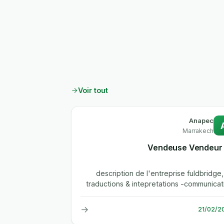
Voir tout
Anapec
Marrakech
...description de l'entreprise fuldbridge,
traductions & intepretations -communicat
& formations -artisanat 
→
21/02/2