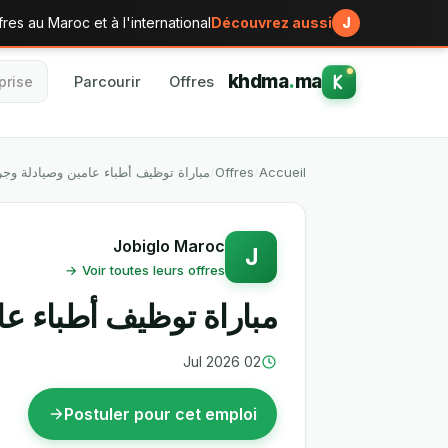
res au Maroc et à l'international
Découvrez aussi
J
khdma
.
ma
Parcourir
Offres
مباراة توظيف أطباء عامين وصيادلة وج
/
Offres
/
Accueil
Jobiglo Maroc
J
Voir toutes leurs offres →
مباراة توظيف أطباء ع
02 Jul 2026
Postuler pour cet emploi