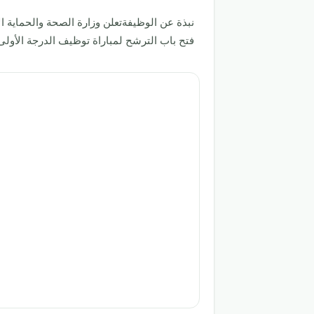
نبذة عن الوظيفةتعلن وزارة الصحة والحماية 
فتح باب الترشح لمباراة توظيف الدر... · Postulez sur Jobiglo