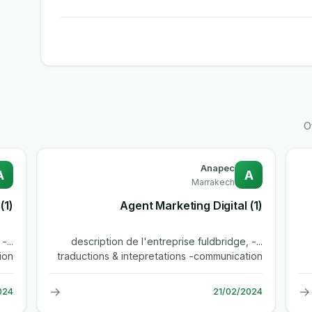
O
Anapec
A
A
Marrakech
(1) Vendeuse Vendeur
(1) Agent Marketing Digital
 -
...description de l'entreprise fuldbridge, -
ion
traductions & intepretations -communication
&...
& formations -artisanat &...
→
→
024
21/02/2024