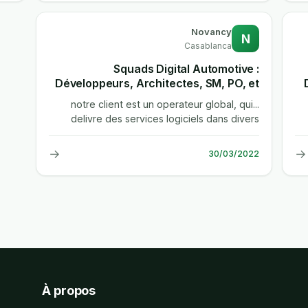
Novancy
N
Casablanca
Squads Digital Automotive :
Développeurs, Architectes, SM, PO, et
Testeurs
...notre client est un operateur global, qui
delivre des services logiciels dans divers
metiers verticaux, tels que...
→
→
30/03/2022
À propos