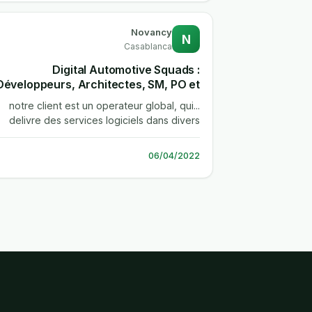
Novancy
N
Casablanca
Digital Automotive Squads :
Développeurs, Architectes, SM, PO et
Testeurs
...notre client est un operateur global, qui
delivre des services logiciels dans divers
metiers verticaux, tels que...
06/04/2022