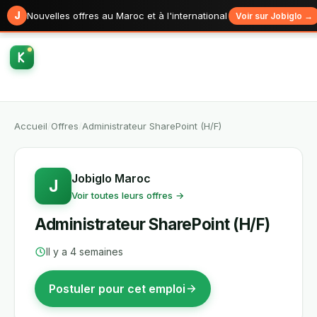
J
Nouvelles offres au Maroc et à l'international
Voir sur Jobiglo →
Accueil
/
Offres
/
Administrateur SharePoint (H/F)
Jobiglo Maroc
J
Voir toutes leurs offres →
Administrateur SharePoint (H/F)
Il y a 4 semaines
Postuler pour cet emploi