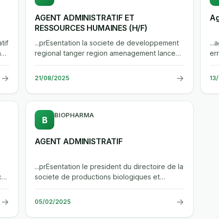
AGENT ADMINISTRATIF ET
Ag
RESSOURCES HUMAINES (H/F)
tif
...prEsentation la societe de developpement
...
n
regional tanger region amenagement lance
er
un appel a candidature pour pourvoir...
en
→
→
21/08/2025
13
BIOPHARMA
B
AGENT ADMINISTRATIF
...prEsentation le president du directoire de la
ce
societe de productions biologiques et
pharmaceutiques – biopharma,...
→
→
05/02/2025