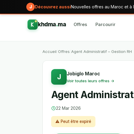
J
Découvrez aussi
Nouvelles offres au Maroc et à l
khdma
.
ma
Offres
Parcourir
Accueil
/
Offres
/
Agent Administratif – Gestion RH
Jobiglo Maroc
J
Voir toutes leurs offres →
Agent Administrat
22 Mar 2026
⚠ Peut être expiré