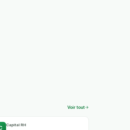
Voir tout
Capital RH
C