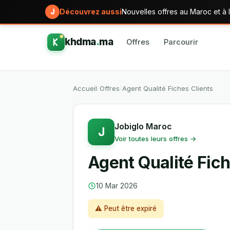
J
Découvrez aussi
Nouvelles offres au Maroc et à l
khdma
.
ma
Offres
Parcourir
Accueil
/
Offres
/
Agent Qualité Fiches Clients
Jobiglo Maroc
J
Voir toutes leurs offres →
Agent Qualité Fich
10 Mar 2026
⚠ Peut être expiré