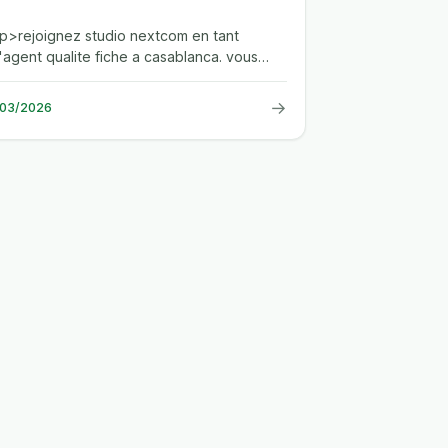
.<p>rejoignez studio nextcom en tant
'agent qualite fiche a casablanca. vous
specterez des clients eligibles,...
→
/03/2026