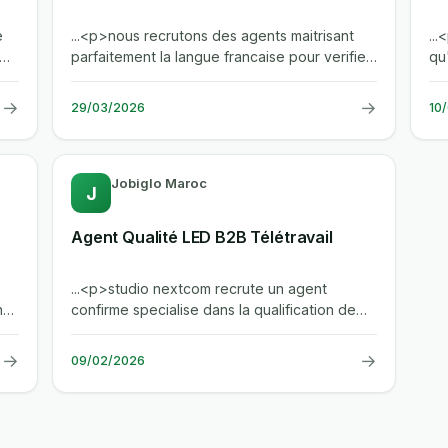
e
...<p>nous recrutons des agents maitrisant
..
parfaitement la langue francaise pour verifier
qu
des criteres d'eligibilite et...
pro
→
→
29/03/2026
10
Jobiglo Maroc
J
Agent Qualité LED B2B Télétravail
...<p>studio nextcom recrute un agent
hes
confirme specialise dans la qualification de
fiches produits led destinees aux...
→
→
09/02/2026