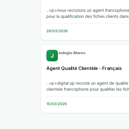
...<p>nous recrutons un agent francophon
pour la qualification des fiches clients dans
notre centre d'appels a...
29/03/2026
Jobiglo Maroc
J
Agent Qualité Clientèle - Français
...<p>digital up recrute un agent de qualite
clientele francophone pour qualifier les fic
clients. le poste exige une...
15/02/2026