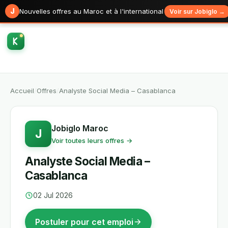
J
Nouvelles offres au Maroc et à l'international
Voir sur Jobiglo →
Accueil
/
Offres
/
Analyste Social Media – Casablanca
Jobiglo Maroc
J
Voir toutes leurs offres →
Analyste Social Media –
Casablanca
02 Jul 2026
Postuler pour cet emploi