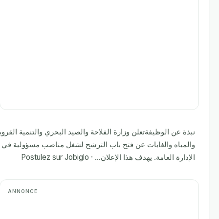
نبذة عن الوظيفةتعلن وزارة الفلاحة والصيد البحري والتنمية القروية
والمياه والغابات عن فتح باب الترشح لشغل مناصب مسؤولية في
الإدارة العامة. يهدف هذا الإعلان... · Postulez sur Jobiglo