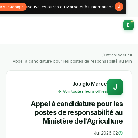
J
Nouvelles offres au Maroc et à l'international
Voir sur Jobiglo →
/
Offres
/
Accu
Appel à candidature pour les postes de responsabilité au 
Jobiglo Maroc
J
Voir toutes leurs offres →
Appel à candidature pour les
postes de responsabilité au
Ministère de l’Agriculture
02 Jul 2026