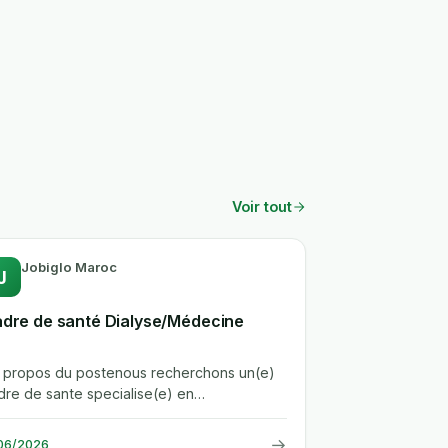
Voir tout
Jobiglo Maroc
J
dre de santé Dialyse/Médecine
.A propos du postenous recherchons un(e)
dre de sante specialise(e) en
alyse/medecine pour rejoindre la direction...
→
/06/2026