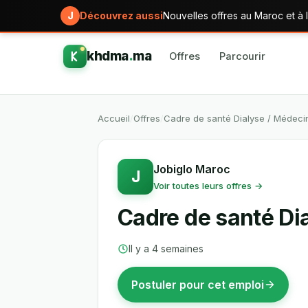
J
Découvrez aussi
Nouvelles offres au Maroc et à l
khdma
.
ma
Offres
Parcourir
Accueil
/
Offres
/
Cadre de santé Dialyse / Médeci
Jobiglo Maroc
J
Voir toutes leurs offres →
Cadre de santé Di
Il y a 4 semaines
Postuler pour cet emploi