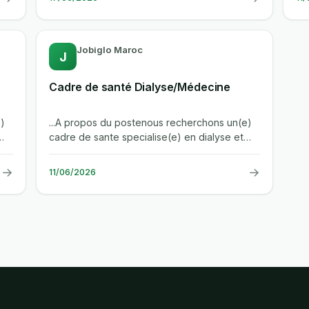
Jobiglo Maroc
J
e
Cadre de santé Dialyse/Médecine
)
...A propos du postenous recherchons un(e)
cadre de sante specialise(e) en dialyse et
medecine pour rejoindre la direction...
→
→
11/06/2026