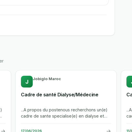
er
Jobiglo Maroc
J
Cadre de santé Dialyse/Médecine
Ca
)
...A propos du postenous recherchons un(e)
..
cadre de sante specialise(e) en dialyse et
ca
medecine pour rejoindre la direction...
di
→
→
17/06/2026
11