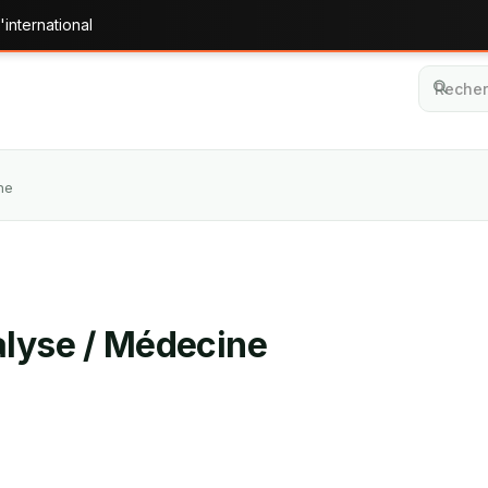
'international
ne
alyse / Médecine