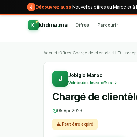
J
Découvrez aussi
Nouvelles offres au Maroc et à l
khdma
.
ma
Offres
Parcourir
Accueil
/
Offres
/
Chargé de clientèle (H/F) - réce
Jobiglo Maroc
J
Voir toutes leurs offres →
Chargé de clientèl
05 Apr 2026
⚠ Peut être expiré