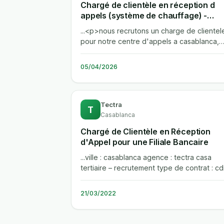
Chargé de clientèle en réception d
appels (système de chauffage) -
formation le 25/03
...<p>nous recrutons un charge de clientel
pour notre centre d'appels a casablanca,
specialise dans les systemes de...
05/04/2026
Tectra
T
Casablanca
Chargé de Clientèle en Réception
d'Appel pour une Filiale Bancaire
...ville : casablanca agence : tectra casa
tertiaire – recrutement type de contrat : cd
interim poste : pour le compte...
21/03/2022