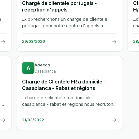
Chargé de clientèle portugais -
CH
réception d'appels
H
M
e
...<p>recherchons un charge de clientele
...
portugais pour notre centre d'appels a
cha
casablanca. vous serez le lien privilegie...
→
→
29/03/2026
28
Adecco
A
Casablanca
Chargé de Clientèle FR à domicile -
Casablanca - Rabat et régions
...charge de clientele fr a domicile -
i
casablanca - rabat et regions nous recrutons
pour le compte de notre client...
→
→
21/03/2022