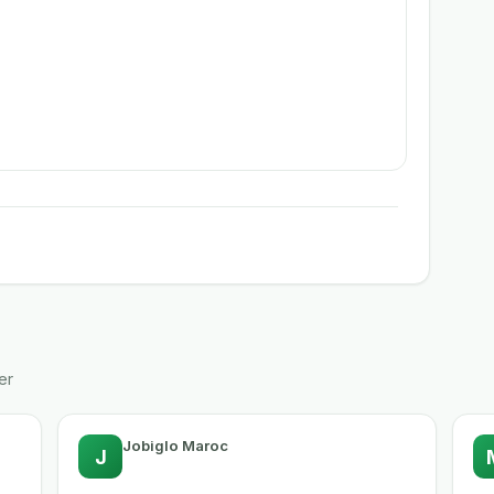
er
Jobiglo Maroc
J