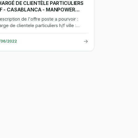
ARGÉ DE CLIENTÈLE PARTICULIERS
/F - CASABLANCA - MANPOWER
AROC
description de l'offre poste a pourvoir :
rge de clientele particuliers h/f ville :
contexte : manpower recrute...
→
/06/2022