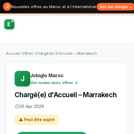
J
Nouvelles offres au Maroc et à l'international
Voir sur Jobiglo →
Accueil
/
Offres
/
Chargé(e) d'Accueil – Marrakech
Jobiglo Maroc
J
Voir toutes leurs offres →
Chargé(e) d'Accueil – Marrakech
05 Apr 2026
⚠ Peut être expiré