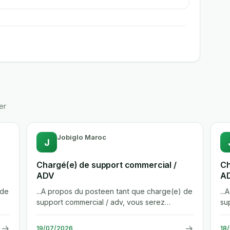
er
Jobiglo Maroc
J
Chargé(e) de support commercial /
Ch
ADV
AD
 de
...A propos du posteen tant que charge(e) de
..
support commercial / adv, vous serez
su
rattache(e) au directeur commercial et...
ra
→
→
19/07/2026
18