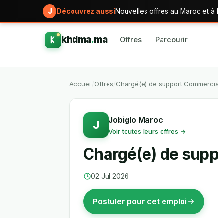
J
Découvrez aussi
Nouvelles offres au Maroc et à l
khdma
.
ma
Offres
Parcourir
Accueil
/
Offres
/
Chargé(e) de support Commercia
Jobiglo Maroc
J
Voir toutes leurs offres →
Chargé(e) de sup
02 Jul 2026
Postuler pour cet emploi