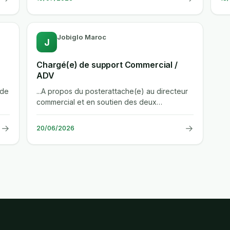
Jobiglo Maroc
J
Chargé(e) de support Commercial /
ADV
 de
...A propos du posterattache(e) au directeur
commercial et en soutien des deux
commerciaux, vous assurez le bon...
→
→
20/06/2026