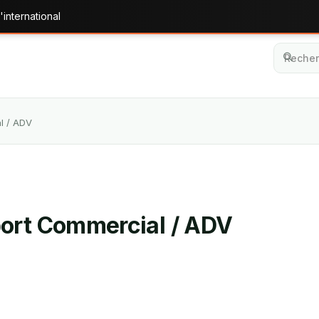
'international
l / ADV
port Commercial / ADV