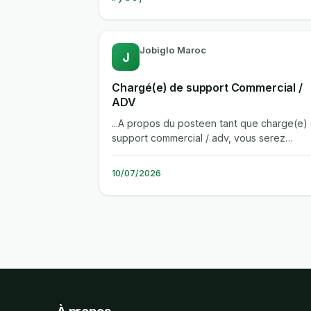
Jobiglo Maroc
J
Chargé(e) de support Commercial /
ADV
...A propos du posteen tant que charge(e)
support commercial / adv, vous serez
rattache(e) au directeur commercial et...
10/07/2026