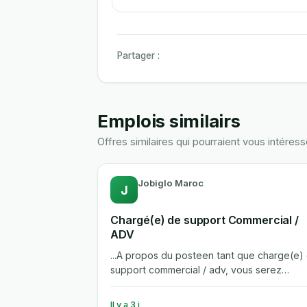
Partager :
Emplois similairs
Offres similaires qui pourraient vous intéress
Jobiglo Maroc
J
Chargé(e) de support Commercial /
ADV
...A propos du posteen tant que charge(e)
support commercial / adv, vous serez
rattache(e) au directeur commercial et...
Il y a 3 j