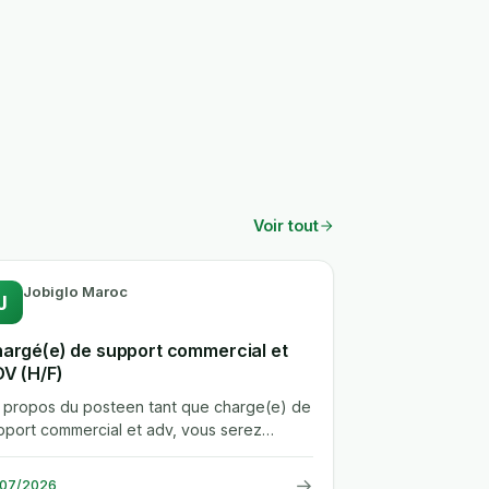
Voir tout
Jobiglo Maroc
J
argé(e) de support commercial et
V (H/F)
.A propos du posteen tant que charge(e) de
pport commercial et adv, vous serez
ttache(e) au directeur commercial et...
→
/07/2026