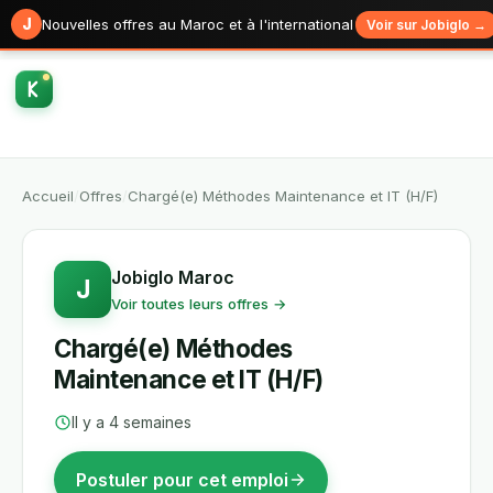
J
Nouvelles offres au Maroc et à l'international
Voir sur Jobiglo →
Accueil
/
Offres
/
Chargé(e) Méthodes Maintenance et IT (H/F)
Jobiglo Maroc
J
Voir toutes leurs offres →
Chargé(e) Méthodes
Maintenance et IT (H/F)
Il y a 4 semaines
Postuler pour cet emploi