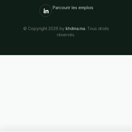
Parcourir les emplois
© Copyright 2026 by
khdma.ma
. Tous droits
réservés.