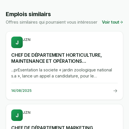
Emplois similairs
Offres similaires qui pourraient vous intéresser
Voir tout
JZN
J
CHEF DE DÉPARTEMENT HORTICULTURE,
MAINTENANCE ET OPÉRATIONS
TECHNIQUES(H/F)
...prEsentation la societe « jardin zoologique national
s.a », lance un appel a candidature, pour le
recrutement en...
→
14/08/2025
JZN
J
CHEF DE DÉPARTEMENT MARKETING,