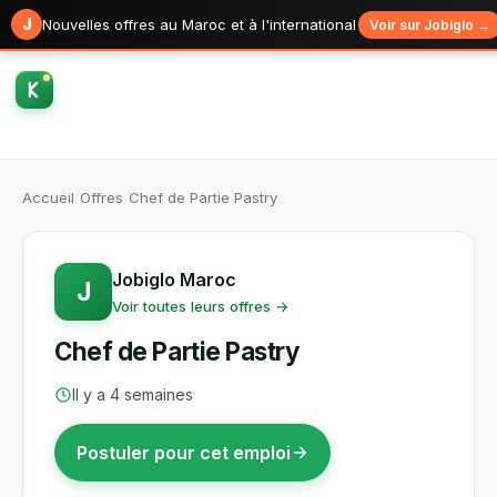
J
Nouvelles offres au Maroc et à l'international
Voir sur Jobiglo →
Accueil
/
Offres
/
Chef de Partie Pastry
Jobiglo Maroc
J
Voir toutes leurs offres →
Chef de Partie Pastry
Il y a 4 semaines
Postuler pour cet emploi