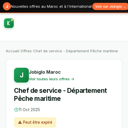
J
Nouvelles offres au Maroc et à l'international
Voir sur Jobiglo →
Accueil
/
Offres
/
Chef de service - Département Pêche maritime
Jobiglo Maroc
J
Voir toutes leurs offres →
Chef de service - Département
Pêche maritime
11 Oct 2025
⚠ Peut être expiré