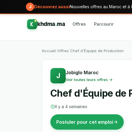
J
Découvrez aussi
Nouvelles offres au Maroc et à l
khdma
.
ma
Offres
Parcourir
Accueil
/
Offres
/
Chef d'Équipe de Production
Jobiglo Maroc
J
Voir toutes leurs offres →
Chef d'Équipe de 
Il y a 4 semaines
Postuler pour cet emploi