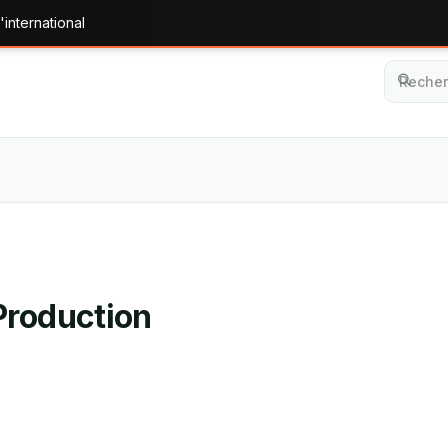
'international
Production