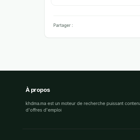
Partager :
À propos
khdma.ma est un moteur de recherche puissant contena
d'offres d'emploi