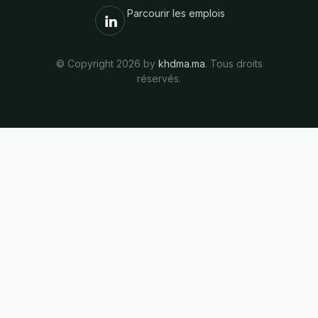
Parcourir les emplois
© Copyright 2026 by
khdma.ma
. Tous droits
réservés.