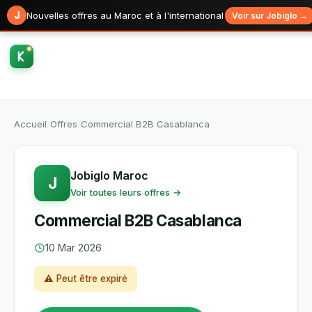
J
Nouvelles offres au Maroc et à l'international
Voir sur Jobiglo →
Accueil
/
Offres
/
Commercial B2B Casablanca
Jobiglo Maroc
J
Voir toutes leurs offres →
Commercial B2B Casablanca
10 Mar 2026
⚠ Peut être expiré