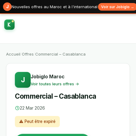
J
Nouvelles offres au Maroc et à l'international
Voir sur Jobiglo →
Accueil
/
Offres
/
Commercial – Casablanca
Jobiglo Maroc
J
Voir toutes leurs offres →
Commercial – Casablanca
22 Mar 2026
⚠ Peut être expiré