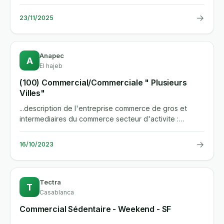
developperez des leads...
→
23/11/2025
Anapec
A
El hajeb
(100) Commercial/Commerciale " Plusieurs
Villes"
...description de l'entreprise commerce de gros et
intermediaires du commerce secteur d'activite :
commerce de gros et...
→
16/10/2023
Tectra
T
Casablanca
Commercial Sédentaire - Weekend - SF