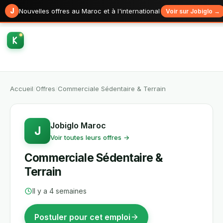
J
Nouvelles offres au Maroc et à l'international
Voir sur Jobiglo →
Accueil
/
Offres
/
Commerciale Sédentaire & Terrain
Jobiglo Maroc
J
Voir toutes leurs offres →
Commerciale Sédentaire &
Terrain
Il y a 4 semaines
Postuler pour cet emploi