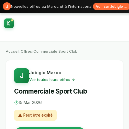
J
Nouvelles offres au Maroc et à l'international
Voir sur Jobiglo →
Accueil
/
Offres
/
Commerciale Sport Club
Jobiglo Maroc
J
Voir toutes leurs offres →
Commerciale Sport Club
15 Mar 2026
⚠ Peut être expiré