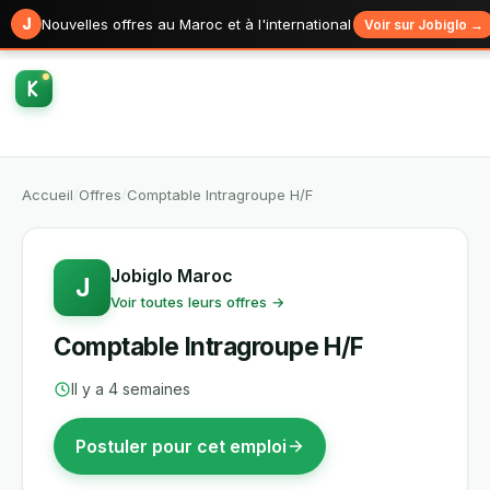
J
Nouvelles offres au Maroc et à l'international
Voir sur Jobiglo →
Accueil
/
Offres
/
Comptable Intragroupe H/F
Jobiglo Maroc
J
Voir toutes leurs offres →
Comptable Intragroupe H/F
Il y a 4 semaines
Postuler pour cet emploi