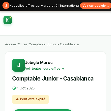
J
Nouvelles offres au Maroc et à l'international
Voir sur Jobiglo →
Accueil
/
Offres
/
Comptable Junior - Casablanca
Jobiglo Maroc
J
Voir toutes leurs offres →
Comptable Junior - Casablanca
11 Oct 2025
⚠ Peut être expiré