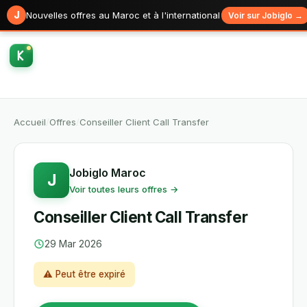
J
Nouvelles offres au Maroc et à l'international
Voir sur Jobiglo →
Accueil
/
Offres
/
Conseiller Client Call Transfer
Jobiglo Maroc
J
Voir toutes leurs offres →
Conseiller Client Call Transfer
29 Mar 2026
⚠ Peut être expiré