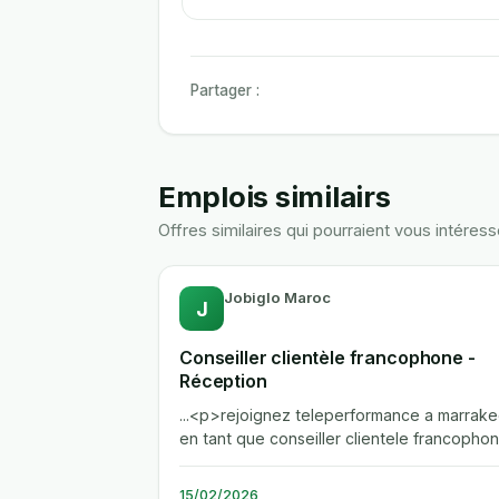
Partager :
Emplois similairs
Offres similaires qui pourraient vous intéress
Jobiglo Maroc
J
Conseiller clientèle francophone -
Réception
...<p>rejoignez teleperformance a marrak
en tant que conseiller clientele francophon
vous assurerez la prise en...
15/02/2026