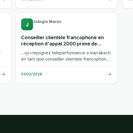
Jobiglo Maroc
J
Conseiller clientèle francophone en
réception d'appel 2000 prime de
bienvenue Marrakech
z
...<p>rejoignez teleperformance a marrakech
en tant que conseiller clientele francophone
...
en reception d'appel. vous serez...
→
→
01/02/2026