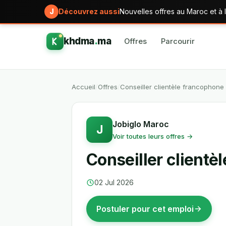
J
Découvrez aussi
Nouvelles offres au Maroc et à l
khdma
.
ma
Offres
Parcourir
Accueil
/
Offres
/
Conseiller clientèle francophone
Jobiglo Maroc
J
Voir toutes leurs offres →
Conseiller client
02 Jul 2026
Postuler pour cet emploi