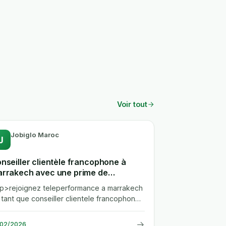
Voir tout
Jobiglo Maroc
J
nseiller clientèle francophone à
rrakech avec une prime de
envenue de 2000 dhs
.<p>rejoignez teleperformance a marrakech
 tant que conseiller clientele francophone.
us assurerez la prise en...
→
/02/2026