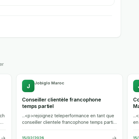
er
Jobiglo Maroc
J
Conseiller clientèle francophone
Co
temps partiel
Ma
bi
ech
...<p>rejoignez teleperformance en tant que
..
e.
conseiller clientele francophone temps partiel
en
a marrakech. vous assurerez la...
vo
→
→
15/02/2026
15