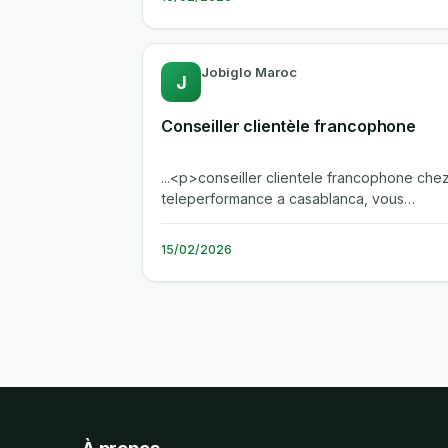
Jobiglo Maroc
J
Conseiller clientèle francophone
...<p>conseiller clientele francophone che
teleperformance a casablanca, vous
assurerez la prise en charge des demandes
15/02/2026