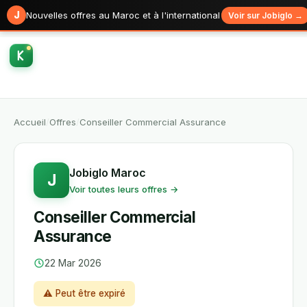
J
Nouvelles offres au Maroc et à l'international
Voir sur Jobiglo →
Accueil
/
Offres
/
Conseiller Commercial Assurance
Jobiglo Maroc
J
Voir toutes leurs offres →
Conseiller Commercial
Assurance
22 Mar 2026
⚠ Peut être expiré