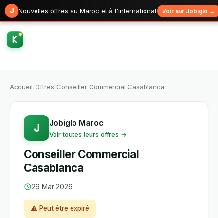
J
Nouvelles offres au Maroc et à l'international
Voir sur Jobiglo →
Accueil
/
Offres
/
Conseiller Commercial Casablanca
Jobiglo Maroc
J
Voir toutes leurs offres →
Conseiller Commercial
Casablanca
29 Mar 2026
⚠ Peut être expiré