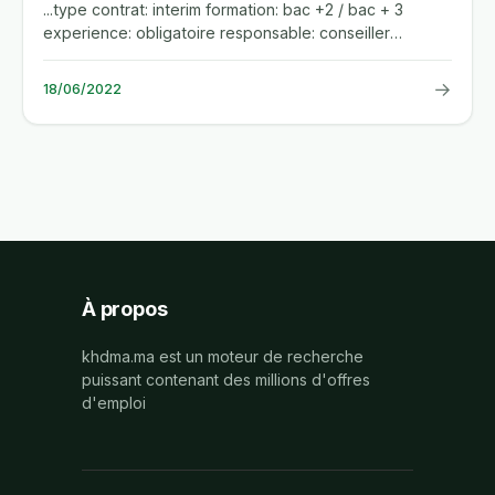
...type contrat: interim formation: bac +2 / bac + 3
experience: obligatoire responsable: conseiller
commercial (f/h)...
→
18/06/2022
À propos
khdma.ma est un moteur de recherche
puissant contenant des millions d'offres
d'emploi