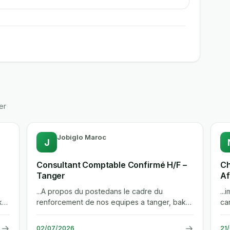
er
Jobiglo Maroc
J
Consultant Comptable Confirmé H/F –
Ch
Tanger
Af
...A propos du postedans le cadre du
...
ker
renforcement de nos equipes a tanger, baker
ca
tilly maroc recrute un consultant...
ce
→
→
02/07/2026
21