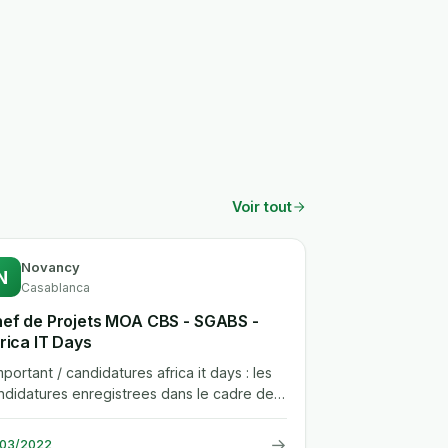
Voir tout
Novancy
N
Casablanca
ef de Projets MOA CBS - SGABS -
rica IT Days
important / candidatures africa it days : les
ndidatures enregistrees dans le cadre de
 poste seront transmises...
→
/03/2022