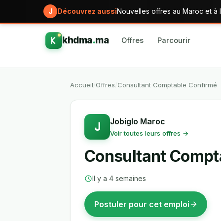
J
Découvrez aussi
Nouvelles offres au Maroc et à l
khdma
.
ma
Offres
Parcourir
Accueil
/
Offres
/
Consultant Comptable Confirmé
Jobiglo Maroc
J
Voir toutes leurs offres →
Consultant Compt
Il y a 4 semaines
Postuler pour cet emploi