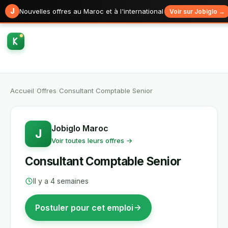
J
Nouvelles offres au Maroc et à l'international
Voir sur Jobiglo →
Accueil
/
Offres
/
Consultant Comptable Senior
Jobiglo Maroc
J
Voir toutes leurs offres →
Consultant Comptable Senior
Il y a 4 semaines
Postuler pour cet emploi