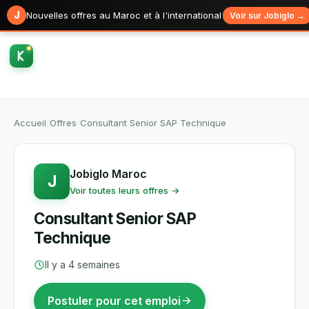
J
Nouvelles offres au Maroc et à l'international
Voir sur Jobiglo →
Accueil
/
Offres
/
Consultant Senior SAP Technique
Jobiglo Maroc
J
Voir toutes leurs offres →
Consultant Senior SAP
Technique
Il y a 4 semaines
Postuler pour cet emploi