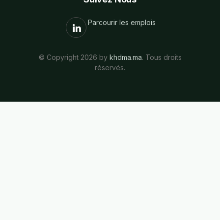
Parcourir les emplois
© Copyright 2026 by
khdma.ma
. Tous droits
réservés.