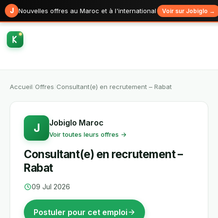
J
Nouvelles offres au Maroc et à l'international
Voir sur Jobiglo →
Accueil
/
Offres
/
Consultant(e) en recrutement – Rabat
Jobiglo Maroc
J
Voir toutes leurs offres →
Consultant(e) en recrutement –
Rabat
09 Jul 2026
Postuler pour cet emploi