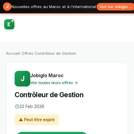
J
Nouvelles offres au Maroc et à l'international
Voir sur Jobiglo →
Accueil
/
Offres
/
Contrôleur de Gestion
Jobiglo Maroc
J
Voir toutes leurs offres →
Contrôleur de Gestion
22 Feb 2026
⚠ Peut être expiré