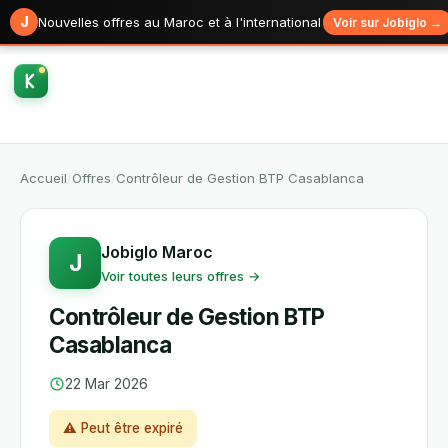
J
Nouvelles offres au Maroc et à l'international
Voir sur Jobiglo →
Accueil
/
Offres
/
Contrôleur de Gestion BTP Casablanca
Jobiglo Maroc
J
Voir toutes leurs offres →
Contrôleur de Gestion BTP
Casablanca
22 Mar 2026
⚠ Peut être expiré