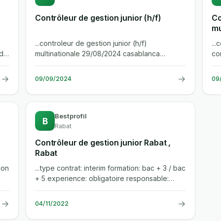
Contrôleur de gestion junior (h/f)
Co
mu
...controleur de gestion junior (h/f)
...
rd
multinationale 29/08/2024 casablanca
co
entreprise atires partners est un cabinet de...
ent
→
→
09/09/2024
09
Bestprofil
B
Rabat
Contrôleur de gestion junior Rabat ,
Rabat
ion
...type contrat: interim formation: bac + 3 / bac
+ 5 experience: obligatoire responsable:
controleur de gestion junior...
→
→
04/11/2022