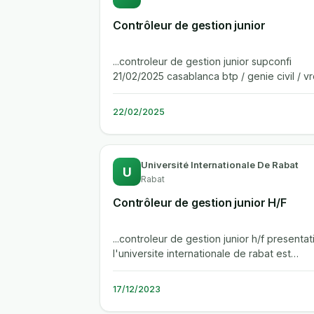
Contrôleur de gestion junior
...controleur de gestion junior supconfi
21/02/2025 casablanca btp / genie civil / v
entreprise rejoignez nous en tant...
22/02/2025
Université Internationale De Rabat
U
Rabat
Contrôleur de gestion junior H/F
...controleur de gestion junior h/f presentat
l'universite internationale de rabat est
devenue des ses premieres annees...
17/12/2023