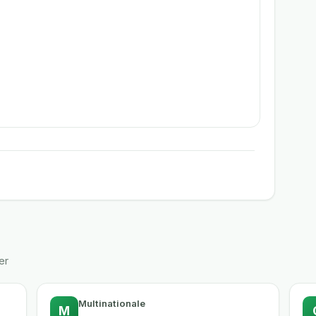
er
Multinationale
M