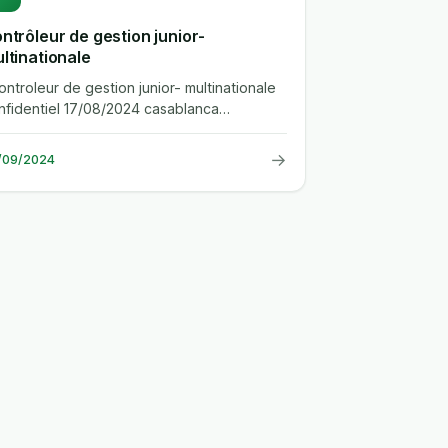
ntrôleur de gestion junior-
ltinationale
controleur de gestion junior- multinationale
nfidentiel 17/08/2024 casablanca
reprise atires partners est un...
→
/09/2024