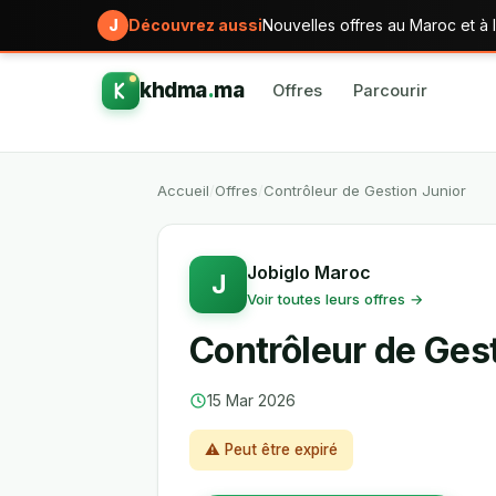
J
Découvrez aussi
Nouvelles offres au Maroc et à l
khdma
.
ma
Offres
Parcourir
Accueil
/
Offres
/
Contrôleur de Gestion Junior
Jobiglo Maroc
J
Voir toutes leurs offres →
Contrôleur de Ges
15 Mar 2026
⚠ Peut être expiré