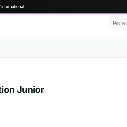
'international
tion Junior