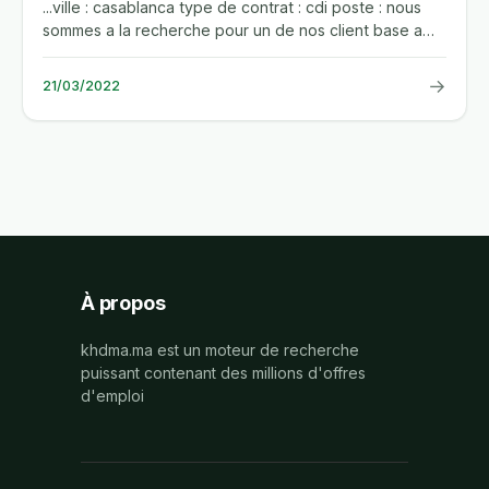
...ville : casablanca type de contrat : cdi poste : nous
sommes a la recherche pour un de nos client base a
nouaceur,...
→
21/03/2022
À propos
khdma.ma est un moteur de recherche
puissant contenant des millions d'offres
d'emploi