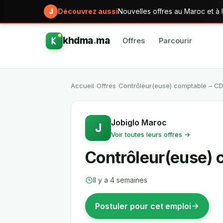
J
Découvrez aussi
Nouvelles offres au Maroc et à l
khdma
.
ma
Offres
Parcourir
Accueil
/
Offres
/
Contrôleur(euse) comptable – CD
Jobiglo Maroc
J
Voir toutes leurs offres →
Contrôleur(euse) 
Il y a 4 semaines
Postuler pour cet emploi