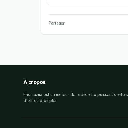
Partager :
À propos
khdma.ma est un moteur de recherche puissant contena
d'offres d'emploi