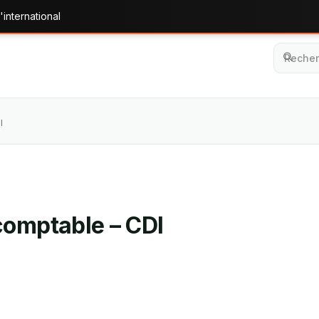
'international
I
comptable – CDI