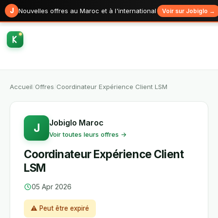
J
Nouvelles offres au Maroc et à l'international
Voir sur Jobiglo →
Accueil
/
Offres
/
Coordinateur Expérience Client LSM
Jobiglo Maroc
J
Voir toutes leurs offres →
Coordinateur Expérience Client
LSM
05 Apr 2026
⚠ Peut être expiré