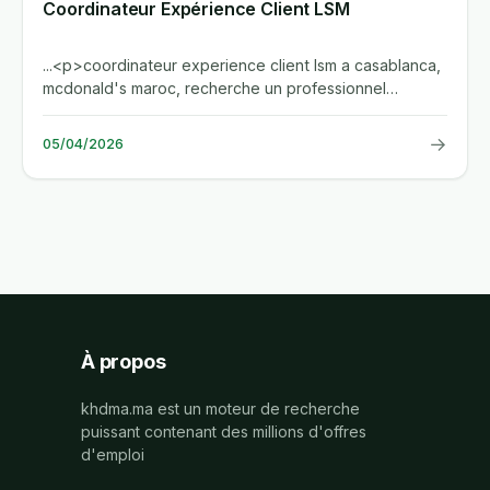
Coordinateur Expérience Client LSM
...<p>coordinateur experience client lsm a casablanca,
mcdonald's maroc, recherche un professionnel
confirme (5 a 10 ans)...
→
05/04/2026
À propos
khdma.ma est un moteur de recherche
puissant contenant des millions d'offres
d'emploi