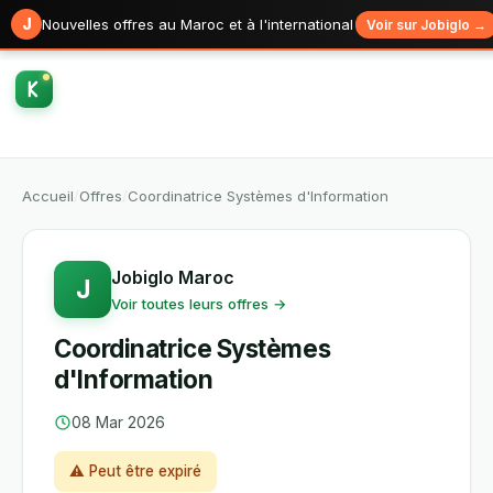
J
Nouvelles offres au Maroc et à l'international
Voir sur Jobiglo →
Accueil
/
Offres
/
Coordinatrice Systèmes d'Information
Jobiglo Maroc
J
Voir toutes leurs offres →
Coordinatrice Systèmes
d'Information
08 Mar 2026
⚠ Peut être expiré