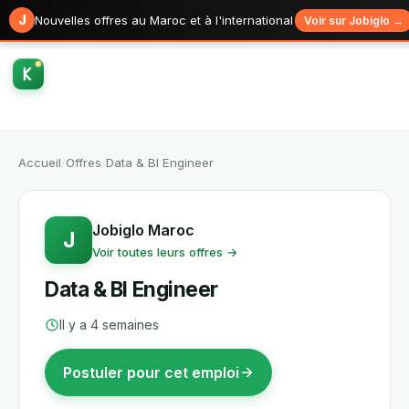
J
Nouvelles offres au Maroc et à l'international
Voir sur Jobiglo →
Accueil
/
Offres
/
Data & BI Engineer
Jobiglo Maroc
J
Voir toutes leurs offres →
Data & BI Engineer
Il y a 4 semaines
Postuler pour cet emploi