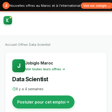
J
Nouvelles offres au Maroc et à l'international
Voir sur Jobiglo →
Accueil
/
Offres
/
Data Scientist
Jobiglo Maroc
J
Voir toutes leurs offres →
Data Scientist
Il y a 4 semaines
Postuler pour cet emploi