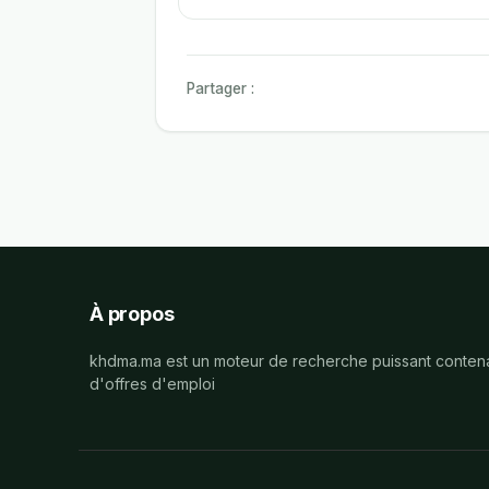
Partager :
À propos
khdma.ma est un moteur de recherche puissant contena
d'offres d'emploi