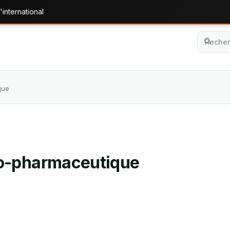
'international
que
o-pharmaceutique