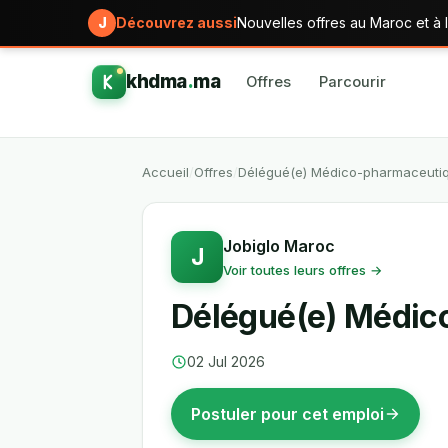
J
Découvrez aussi
Nouvelles offres au Maroc et à l
khdma
.
ma
Offres
Parcourir
Accueil
/
Offres
/
Délégué(e) Médico-pharmaceuti
Jobiglo Maroc
J
Voir toutes leurs offres →
Délégué(e) Médic
02 Jul 2026
Postuler pour cet emploi