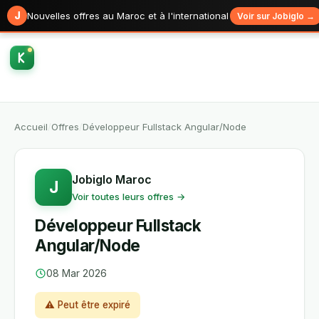
J
Nouvelles offres au Maroc et à l'international
Voir sur Jobiglo →
Accueil
/
Offres
/
Développeur Fullstack Angular/Node
Jobiglo Maroc
J
Voir toutes leurs offres →
Développeur Fullstack
Angular/Node
08 Mar 2026
⚠ Peut être expiré