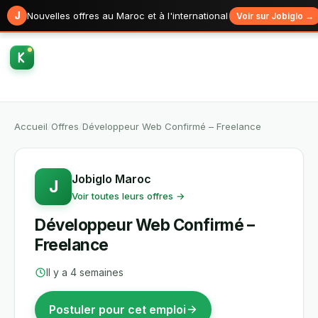
J
Nouvelles offres au Maroc et à l'international
Voir sur Jobiglo →
Accueil
/
Offres
/
Développeur Web Confirmé – Freelance
Jobiglo Maroc
J
Voir toutes leurs offres →
Développeur Web Confirmé –
Freelance
Il y a 4 semaines
Postuler pour cet emploi