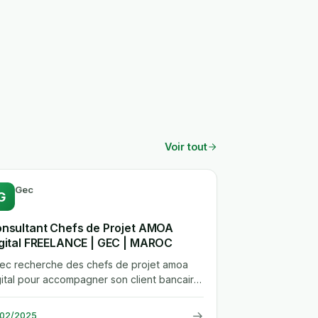
Voir tout
Gec
G
nsultant Chefs de Projet AMOA
gital FREELANCE | GEC | MAROC
.gec recherche des chefs de projet amoa
gital pour accompagner son client bancaire
 des projets strategiques lies...
→
/02/2025