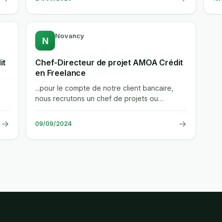
Novancy
N
it
Chef-Directeur de projet AMOA Crédit
en Freelance
...pour le compte de notre client bancaire,
nous recrutons un chef de projets ou
directeur de projet amoa/moa credit en...
→
→
09/09/2024