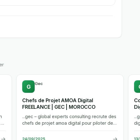
er
Gec
G
Chefs de Projet AMOA Digital
Co
FREELANCE | GEC | MOROCCO
Di
n
...gec – global experts consulting recrute des
..
 en
chefs de projet amoa digital pour piloter des
di
projets strategiques dans...
sur
→
→
24/09/2025
13