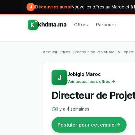
J
Découvrez aussi
Nouvelles offres au Maroc et à l
khdma
.
ma
Offres
Parcourir
Accueil
/
Offres
/
Directeur de Projet AMOA Expert
Jobiglo Maroc
J
Voir toutes leurs offres →
Directeur de Proj
Il y a 4 semaines
Postuler pour cet emploi