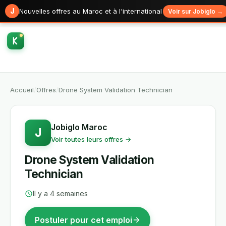
J
Nouvelles offres au Maroc et à l'international
Voir sur Jobiglo →
Accueil
/
Offres
/
Drone System Validation Technician
Jobiglo Maroc
J
Voir toutes leurs offres →
Drone System Validation
Technician
Il y a 4 semaines
Postuler pour cet emploi