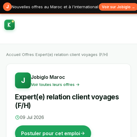
J
Nouvelles offres au Maroc et à l'international
Voir sur Jobiglo →
Accueil
/
Offres
/
Expert(e) relation client voyages (F/H)
Jobiglo Maroc
J
Voir toutes leurs offres →
Expert(e) relation client voyages
(F/H)
09 Jul 2026
Postuler pour cet emploi